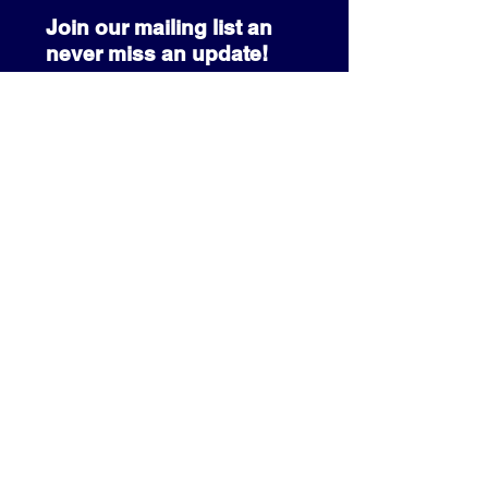
Join our mailing list an
never miss an update!
SUBSCRIBE NOW
info@prcccf.com
3080 Park Pond Way
Kissimmee, FL 34741
+1 (407) 233-3341
About PRCCCF